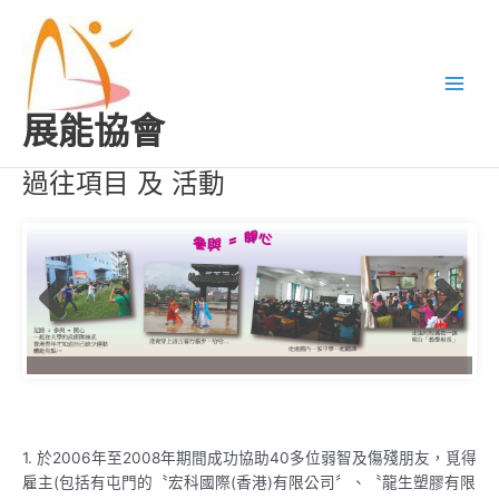
跳
Main
至
Men
主
要
內
展能協會
容
過往項目 及 活動
1. 於2006年至2008年期間成功協助40多位弱智及傷殘朋友，覓得
雇主(包括有屯門的〝宏科國際(香港)有限公司〞、〝龍生塑膠有限