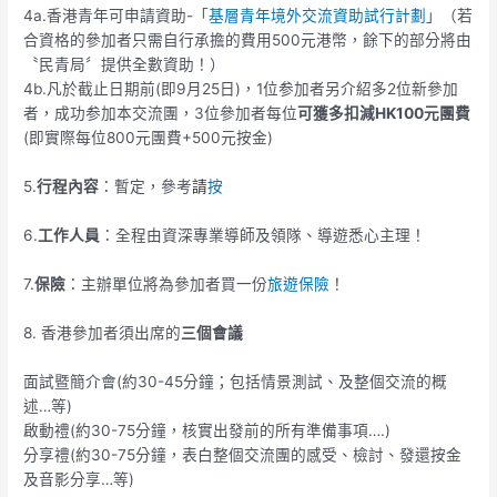
4a.香港青年可申請資助-「
基層青年境外交流資助試行計劃
」（若
合資格的參加者只需自行承擔的費用500元港幣，餘下的部分將由
〝民青局〞提供全數資助！）
4b.凡於截止日期前(即9月25日)，1位参加者另介紹多2位新參加
者，成功参加本交流團，3位參加者每位
可獲多扣減HK100元團費
(即實際每位800元團費+500元按金)
5.
行程內容
：暫定，參考
請
按
6.
工作人員
：全程由資深專業導師及領隊、導遊悉心主理！
7.
保險
：主辦單位將為參加者買一份
旅遊保險
！
8. 香港參加者須出席的
三個會議
面試暨簡介會(約30-45分鐘；包括情景測試、及整個交流的概
述…等)
啟動禮(約30-75分鐘，核實出發前的所有準備事項….)
分享禮(約30-75分鐘，表白整個交流團的感受、檢討、發還按金
及音影分享…等)