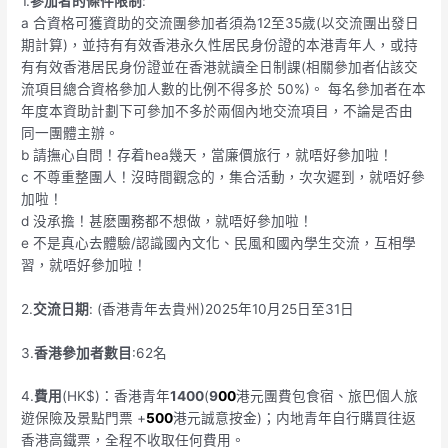
1.
參加者的條件限制
:
a 合資格可獲資助的交流團參加者須為12至35歲(以交流團出發日
期計算)，並持有有效香港永久性居民身份證的本港青年人，或持
有有效香港居民身份證並在香港就讀全日制課(相關參加者佔該交
流項目總合資格參加人數的比例不得多於 50%)。 每名參加者在本
年度本資助計劃下可參加不多於兩個內地交流項目，不論是否由
同一團體主辦。
b 請撫心自問！存着hea幾天，當廉價旅行，就唔好參加啦！
c 不尊重整團人！沒時間觀念的，集合活動，次次遲到，就唔好參
加啦！
d 没承擔！甚麽團務都不想做，就唔好參加啦！
e 不是真心去體驗/認識國內文化、民風和國內學生交流，互相學
習，就唔好參加啦！
2.
交流日期
: (香港青年去貴州)2025年10月25日至31日
3.
香港參加者數目
:62名
4.
費用
(HK$)：香港青年
1400
(
9
00
港元團費包食宿、旅巴個人旅
遊保險及景點門票 +
500
港元誠意按金)；内地青年自行購買往返
香港高鐵票，全程不收取任何費用。